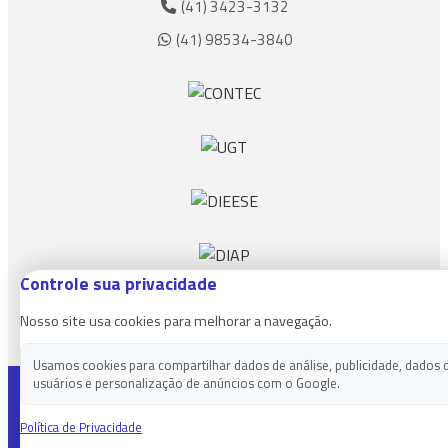
(41) 3423-3132
(41) 98534-3840
Controle sua privacidade
Nosso site usa cookies para melhorar a navegação.
Usamos cookies para compartilhar dados de análise, publicidade, dados 
usuários e personalização de anúncios com o Google.
Copyright 2026 - Sindicato dos empregados em estabelecimentos
bancários de paranaguá
Política de Privacidade