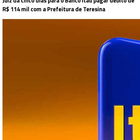
Juiz dá cinco dias para o Banco Itaú pagar débito de
R$ 114 mil com a Prefeitura de Teresina