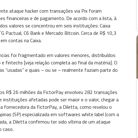
ente ataque hacker com transações via Pix foram
es financeiras e de pagamento. De acordo com a lista, à
 dos valores se concentrou em seis instituições: Caixa
BTG Pactual, C6 Bank e Mercado Bitcoin. Cerca de R$ 10,3
 em contas na Caixa.
cias foi fragmentado em valores menores, distribuídos
 e fintechs [veja relação completa ao final da matéria]. O
as “usadas” e quais – ou se – realmente faziam parte do
os R$ 26 milhões da FictorPay envolveu 282 transações
 instituições afetadas pode ser maior e o valor, chegar a
ma fornecedora da FictorPay, a Diletta, como revelou o
pinas (SP) especializada em softwares white label (com a
rada, a Diletta confirmou ter sido vítima de um ataque
o caso.