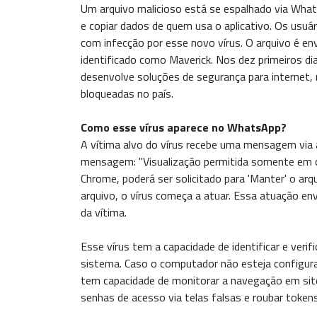
Um arquivo malicioso está se espalhado via Wha
e copiar dados de quem usa o aplicativo. Os usuári
com infecção por esse novo vírus. O arquivo é e
identificado como Maverick. Nos dez primeiros di
desenvolve soluções de segurança para internet, 
bloqueadas no país.
Como esse vírus aparece no WhatsApp?
A vítima alvo do vírus recebe uma mensagem via 
mensagem: "Visualização permitida somente em c
Chrome, poderá ser solicitado para 'Manter' o arqu
arquivo, o vírus começa a atuar. Essa atuação e
da vítima.
Esse vírus tem a capacidade de identificar e verif
sistema. Caso o computador não esteja configurado
tem capacidade de monitorar a navegação em site
senhas de acesso via telas falsas e roubar tokens