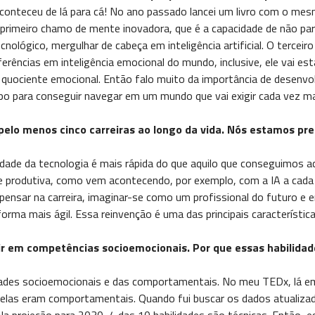
aconteceu de lá para cá! No ano passado lancei um livro com o m
O primeiro chamo de mente inovadora, que é a capacidade de não p
ológico, mergulhar de cabeça em inteligência artificial. O terceiro
ências em inteligência emocional do mundo, inclusive, ele vai es
ciente emocional. Então falo muito da importância de desenvolver
rpo para conseguir navegar em um mundo que vai exigir cada vez ma
rá pelo menos cinco carreiras ao longo da vida. Nós estamos 
cidade da tecnologia é mais rápida do que aquilo que conseguimo
e produtiva, como vem acontecendo, por exemplo, com a IA a cada
nsar na carreira, imaginar-se como um profissional do futuro e en
orma mais ágil. Essa reinvenção é uma das principais característica
 em competências socioemocionais. Por que essas habilidade
dades socioemocionais e das comportamentais. No meu TEDx, lá e
 delas eram comportamentais. Quando fui buscar os dados atualizad
. Na projeção para 2030, 4 das 10 habilidades são técnicas. Então