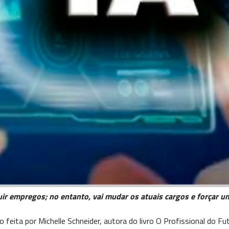
ir empregos; no entanto, vai mudar os atuais cargos e forçar u
ão feita por Michelle Schneider, autora do livro O Profissional do