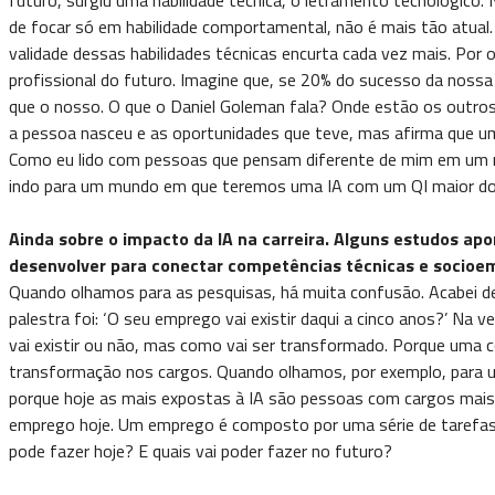
de focar só em habilidade comportamental, não é mais tão atual.
validade dessas habilidades técnicas encurta cada vez mais. Po
profissional do futuro. Imagine que, se 20% do sucesso da noss
que o nosso. O que o Daniel Goleman fala? Onde estão os outros
a pessoa nasceu e as oportunidades que teve, mas afirma que u
Como eu lido com pessoas que pensam diferente de mim em um m
indo para um mundo em que teremos uma IA com um QI maior do
Ainda sobre o impacto da IA na carreira. Alguns estudos ap
desenvolver para conectar competências técnicas e socioe
Quando olhamos para as pesquisas, há muita confusão. Acabei d
palestra foi: ‘O seu emprego vai existir daqui a cinco anos?’ Na 
vai existir ou não, mas como vai ser transformado. Porque uma 
transformação nos cargos. Quando olhamos, por exemplo, para uma
porque hoje as mais expostas à IA são pessoas com cargos mais 
emprego hoje. Um emprego é composto por uma série de tarefas. N
pode fazer hoje? E quais vai poder fazer no futuro?