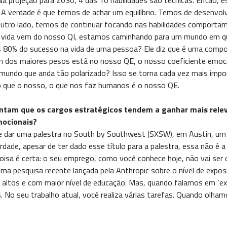
 A verdade é que temos de achar um equilíbrio. Temos de desenvol
r outro lado, temos de continuar focando nas habilidades comporta
a vida vem do nosso QI, estamos caminhando para um mundo em que 
 80% do sucesso na vida de uma pessoa? Ele diz que é uma composi
m dos maiores pesos está no nosso QE, o nosso coeficiente emoci
undo que anda tão polarizado? Isso se torna cada vez mais impo
 que o nosso, o que nos faz humanos é o nosso QE.
ontam que os cargos estratégicos tendem a ganhar mais relev
mocionais?
e dar uma palestra no South by Southwest (SXSW), em Austin, um
verdade, apesar de ter dado esse título para a palestra, essa não 
coisa é certa: o seu emprego, como você conhece hoje, não vai se
 pesquisa recente lançada pela Anthropic sobre o nível de exposi
altos e com maior nível de educação. Mas, quando falamos em ‘ex
o seu trabalho atual, você realiza várias tarefas. Quando olhamos