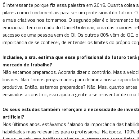
É interessante porque fiz essa palestra em 2018. Quanta coisa 
pilares como fundamentais para ser um profissional do futuro. 
e mais criativos nos tornamos. O segundo pilar é o letramento tecn
emocional. Tem um dado do Daniel Goleman, uma das maiores refer
sucesso de uma pessoa vem do QI. Os outros 80% vêm do QE, o quo
importância de se conhecer, de entender os limites do próprio co
Inclusive, a sra. estima que esse profissional do futuro te
mercado de trabalho?
Não estamos preparados. Adoraria dizer o contrário. Mas a velo
lineares. Não fomos programados para dobrar a nossa capacidad
produtiva. Então, estamos preparados? Não. Mas, quanto antes pe
ensinados a construir, isso ajuda a gente a se reinventar de uma f
Os seus estudos também reforçam a necessidade de investir
artificial?
Nos últimos anos, estávamos falando da importância das habili
habilidades mais relevantes para o profissional. Na época, 100%
futuro, surgiu uma habilidade técnica, o letramento tecnológico