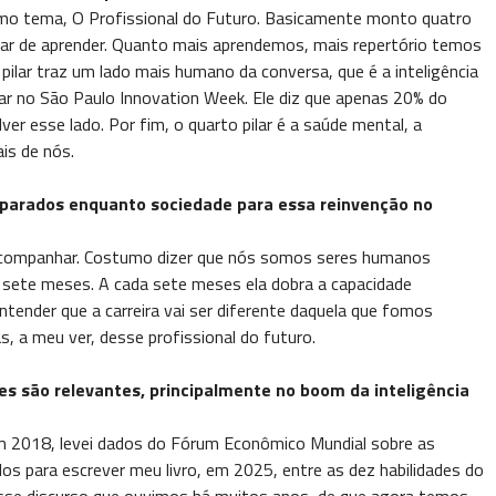
esmo tema, O Profissional do Futuro. Basicamente monto quatro
arar de aprender. Quanto mais aprendemos, mais repertório temos
 pilar traz um lado mais humano da conversa, que é a inteligência
tar no São Paulo Innovation Week. Ele diz que apenas 20% do
 esse lado. Por fim, o quarto pilar é a saúde mental, a
is de nós.
preparados enquanto sociedade para essa reinvenção no
s acompanhar. Costumo dizer que nós somos seres humanos
 sete meses. A cada sete meses ela dobra a capacidade
tender que a carreira vai ser diferente daquela que fomos
s, a meu ver, desse profissional do futuro.
s são relevantes, principalmente no boom da inteligência
m 2018, levei dados do Fórum Econômico Mundial sobre as
os para escrever meu livro, em 2025, entre as dez habilidades do
, esse discurso que ouvimos há muitos anos, de que agora temos