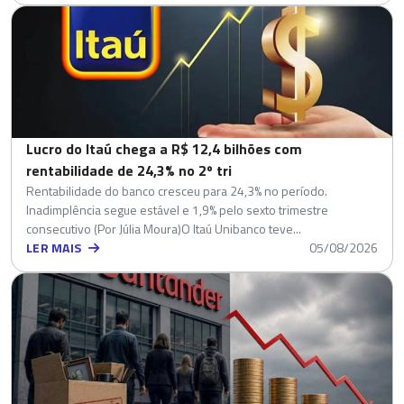
Lucro do Itaú chega a R$ 12,4 bilhões com
rentabilidade de 24,3% no 2º tri
Rentabilidade do banco cresceu para 24,3% no período.
Inadimplência segue estável e 1,9% pelo sexto trimestre
consecutivo (Por Júlia Moura)O Itaú Unibanco teve...
LER MAIS
05/08/2026