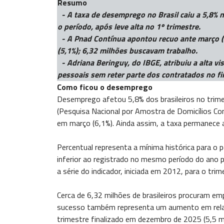
Resumo
- A taxa de desemprego no Brasil caiu a 5,8% no
o período, após leve alta no 1º trimestre.
- A Pnad Contínua apontou recuo ante março (6
(5,1%); 6,32 milhões buscavam trabalho.
- Adriana Beringuy, do IBGE, atribuiu a alta vi
pessoais sem reter parte dos contratados no f
Como ficou o desemprego
Desemprego afetou 5,8% dos brasileiros no trimes
(Pesquisa Nacional por Amostra de Domicílios Con
em março (6,1%). Ainda assim, a taxa permanece a
Percentual representa a mínima histórica para o 
inferior ao registrado no mesmo período do ano 
a série do indicador, iniciada em 2012, para o trime
Cerca de 6,32 milhões de brasileiros procuram 
sucesso também representa um aumento em relaçã
trimestre finalizado em dezembro de 2025 (5,5 m