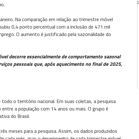
ho.
aneiro. Na comparação em relação ao trimestre móvel
subiu 0,4 ponto percentual com a inclusão de 471 mil
prego. O aumento é justificado pela sazonalidade do
óvel decorre essencialmente de comportamento sazonal
rviços pessoais que, após aquecimento no final de 2025,
odo o território nacional. Em suas coletas, a pesquisa
lho entre a população com 14 anos ou mais. O grupo é
iva do Brasil.
 três meses para a pesquisa. Assim, os dados produzidos
 de cada mês, mas o desempenho de cada trimestre móvel