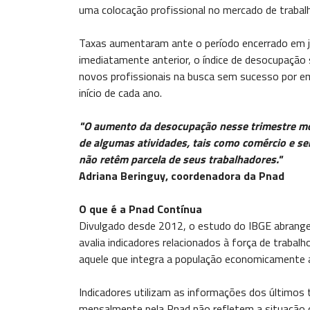
uma colocação profissional no mercado de trabal
Taxas aumentaram ante o período encerrado em j
imediatamente anterior, o índice de desocupação 
novos profissionais na busca sem sucesso por em
início de cada ano.
"O aumento da desocupação nesse trimestre m
de algumas atividades, tais como comércio e se
não retêm parcela de seus trabalhadores."
Adriana Beringuy, coordenadora da Pnad
O que é a Pnad Contínua
Divulgado desde 2012, o estudo do IBGE abrange t
avalia indicadores relacionados à força de traba
aquele que integra a população economicamente at
Indicadores utilizam as informações dos últimos
mensalmente pela Pnad não refletem a situação