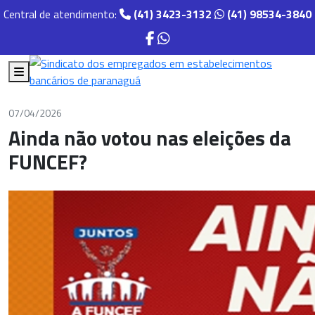
Central de atendimento:
(41) 3423-3132
(41) 98534-3840
07/04/2026
Ainda não votou nas eleições da
FUNCEF?