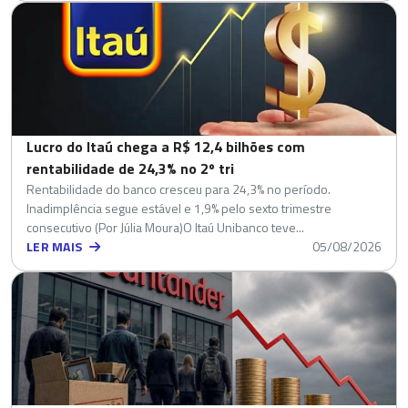
Lucro do Itaú chega a R$ 12,4 bilhões com
rentabilidade de 24,3% no 2º tri
Rentabilidade do banco cresceu para 24,3% no período.
Inadimplência segue estável e 1,9% pelo sexto trimestre
consecutivo (Por Júlia Moura)O Itaú Unibanco teve...
LER MAIS
05/08/2026