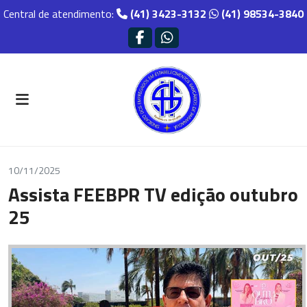
Central de atendimento:
(41) 3423-3132
(41) 98534-3840
10/11/2025
Assista FEEBPR TV edição outubro
25