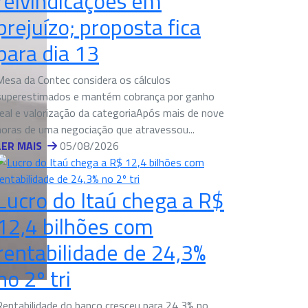
reivindicações em
prejuízo; proposta fica
para dia 13
Mesa da Contec considera os cálculos
superestimados e mantém cobrança por ganho
real e valorização da categoriaApós mais de nove
horas de uma negociação que atravessou...
LER MAIS
05/08/2026
Lucro do Itaú chega a R$
12,4 bilhões com
rentabilidade de 24,3%
no 2º tri
Rentabilidade do banco cresceu para 24,3% no