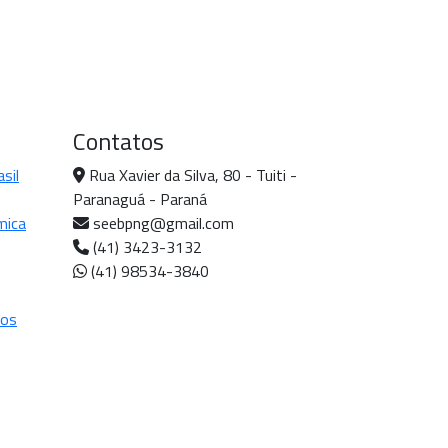
Contatos
sil
Rua Xavier da Silva, 80 - Tuiti -
Paranaguá - Paraná
mica
seebpng@gmail.com
(41) 3423-3132
(41) 98534-3840
cos