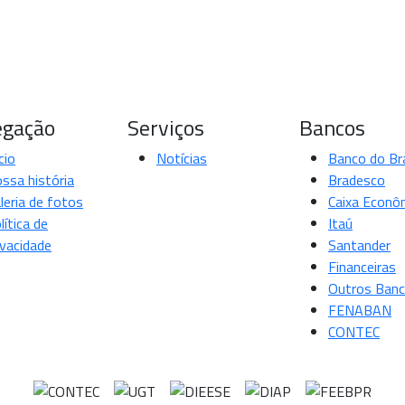
gação
Serviços
Bancos
cio
Notícias
Banco do Bra
ssa história
Bradesco
leria de fotos
Caixa Econô
lítica de
Itaú
ivacidade
Santander
Financeiras
Outros Ban
FENABAN
CONTEC