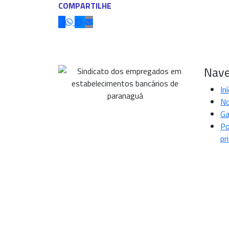
COMPARTILHE
Nave
Iní
No
Ga
Po
pr