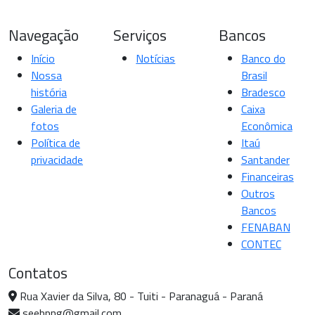
Navegação
Serviços
Bancos
Início
Notícias
Banco do
Nossa
Brasil
história
Bradesco
Galeria de
Caixa
fotos
Econômica
Política de
Itaú
privacidade
Santander
Financeiras
Outros
Bancos
FENABAN
CONTEC
Contatos
Rua Xavier da Silva, 80 - Tuiti - Paranaguá - Paraná
seebpng@gmail.com