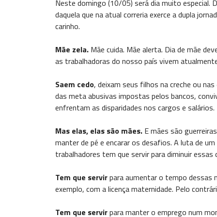
Neste domingo (10/05) será dia muito especial. D
daquela que na atual correria exerce a dupla jorn
carinho.
Mãe zela.
Mãe cuida. Mãe alerta. Dia de mãe de
as trabalhadoras do nosso país vivem atualmente
Saem cedo
, deixam seus filhos na creche ou nas
das meta abusivas impostas pelos bancos, convi
enfrentam as disparidades nos cargos e salários.
Mas elas, elas são mães.
E mães são guerreiras
manter de pé e encarar os desafios. A luta de u
trabalhadores tem que servir para diminuir essas 
Tem que servir
para aumentar o tempo dessas m
exemplo, com a licença maternidade. Pelo contrári
Tem que servir
para manter o emprego num mo