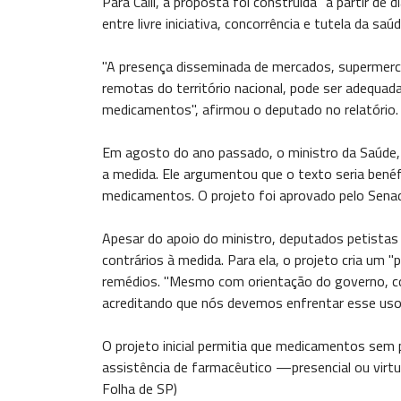
Para Calil, a proposta foi construída "a partir de d
entre livre iniciativa, concorrência e tutela da saúd
"A presença disseminada de mercados, supermerca
remotas do território nacional, pode ser adequadam
medicamentos", afirmou o deputado no relatório.
Em agosto do ano passado, o ministro da Saúde,
a medida. Ele argumentou que o texto seria benéf
medicamentos. O projeto foi aprovado pelo Sen
Apesar do apoio do ministro, deputados petista
contrários à medida. Para ela, o projeto cria um "
remédios. "Mesmo com orientação do governo, com
acreditando que nós devemos enfrentar esse uso 
O projeto inicial permitia que medicamentos se
assistência de farmacêutico —presencial ou virt
Folha de SP)