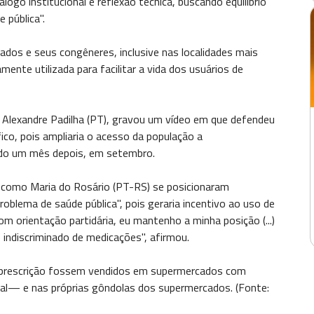
iálogo institucional e reflexão técnica, buscando equilíbrio
e pública".
dos e seus congêneres, inclusive nas localidades mais
ente utilizada para facilitar a vida dos usuários de
 Alexandre Padilha (PT), gravou um vídeo em que defendeu
ico, pois ampliaria o acesso da população a
ado um mês depois, em setembro.
s como Maria do Rosário (PT-RS) se posicionaram
problema de saúde pública", pois geraria incentivo ao uso de
 orientação partidária, eu mantenho a minha posição (...)
indiscriminado de medicações", afirmou.
m prescrição fossem vendidos em supermercados com
ual— e nas próprias gôndolas dos supermercados. (Fonte: