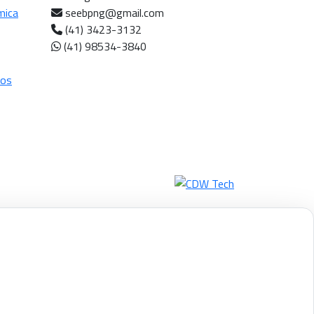
mica
seebpng@gmail.com
(41) 3423-3132
(41) 98534-3840
cos