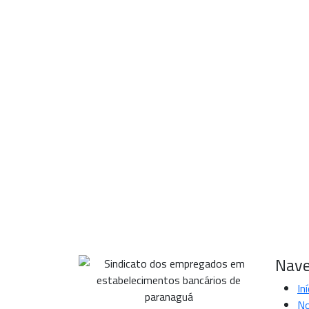
Nave
Iní
No