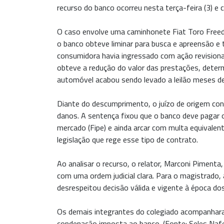
recurso do banco ocorreu nesta terça-feira (3) e c
O caso envolve uma caminhonete Fiat Toro Freedo
o banco obteve liminar para busca e apreensão e
consumidora havia ingressado com ação revisiona
obteve a redução do valor das prestações, deter
automóvel acabou sendo levado a leilão meses dep
Diante do descumprimento, o juízo de origem con
danos. A sentença fixou que o banco deve pagar o
mercado (Fipe) e ainda arcar com multa equivalen
legislação que rege esse tipo de contrato.
Ao analisar o recurso, o relator, Marconi Pimenta
com uma ordem judicial clara. Para o magistrado,
desrespeitou decisão válida e vigente à época do
Os demais integrantes do colegiado acompanhara
condenação imposta ao banco. (Fonte: Seles Naf