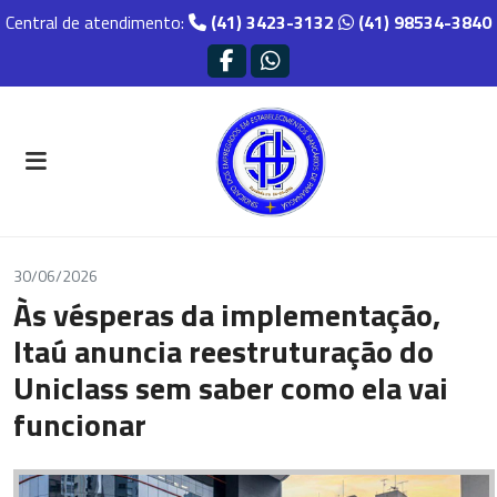
Central de atendimento:
(41) 3423-3132
(41) 98534-3840
30/06/2026
Às vésperas da implementação,
Itaú anuncia reestruturação do
Uniclass sem saber como ela vai
funcionar