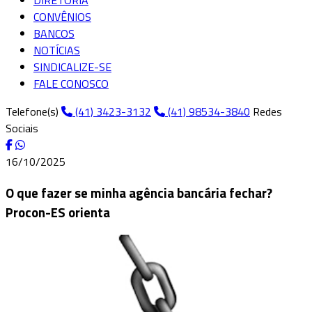
DIRETORIA
CONVÊNIOS
BANCOS
NOTÍCIAS
SINDICALIZE-SE
FALE CONOSCO
Telefone(s)
(41) 3423-3132
(41) 98534-3840
Redes
Sociais
16/10/2025
O que fazer se minha agência bancária fechar?
Procon-ES orienta