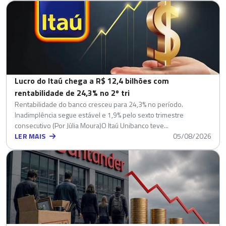
Lucro do Itaú chega a R$ 12,4 bilhões com
rentabilidade de 24,3% no 2º tri
Rentabilidade do banco cresceu para 24,3% no período.
Inadimplência segue estável e 1,9% pelo sexto trimestre
consecutivo (Por Júlia Moura)O Itaú Unibanco teve...
LER MAIS
05/08/2026