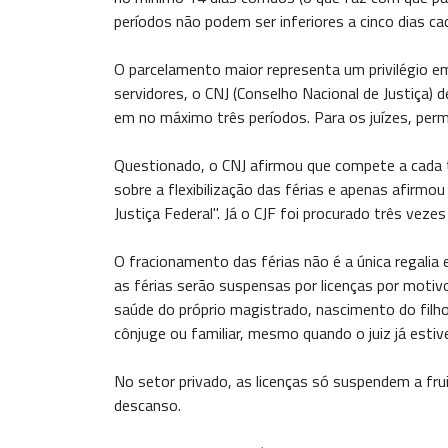
períodos não podem ser inferiores a cinco dias c
O parcelamento maior representa um privilégio em 
servidores, o CNJ (Conselho Nacional de Justiça) 
em no máximo três períodos. Para os juízes, permi
Questionado, o CNJ afirmou que compete a cada t
sobre a flexibilização das férias e apenas afirmou
Justiça Federal". Já o CJF foi procurado três vez
O fracionamento das férias não é a única regalia 
as férias serão suspensas por licenças por moti
saúde do próprio magistrado, nascimento do filh
cônjuge ou familiar, mesmo quando o juiz já estiv
No setor privado, as licenças só suspendem a frui
descanso.