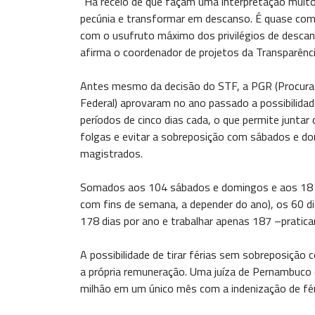
"Há receio de que façam uma interpretação muito 
pecúnia e transformar em descanso. É quase com
com o usufruto máximo dos privilégios de descan
afirma o coordenador de projetos da Transparência 
Antes mesmo da decisão do STF, a PGR (Procurador
Federal) aprovaram no ano passado a possibilidad
períodos de cinco dias cada, o que permite juntar
folgas e evitar a sobreposição com sábados e dom
magistrados.
Somados aos 104 sábados e domingos e aos 18 di
com fins de semana, a depender do ano), os 60 di
178 dias por ano e trabalhar apenas 187 –pratica
A possibilidade de tirar férias sem sobreposição
a própria remuneração. Uma juíza de Pernambuco 
milhão em um único mês com a indenização de fér