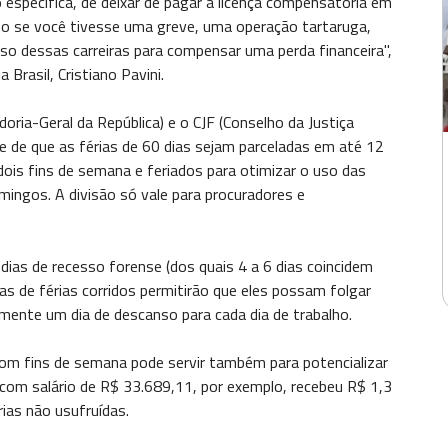
específica, de deixar de pagar a licença compensatória em
o se você tivesse uma greve, uma operação tartaruga,
so dessas carreiras para compensar uma perda financeira",
Brasil, Cristiano Pavini.
ia-Geral da República) e o CJF (Conselho da Justiça
e de que as férias de 60 dias sejam parceladas em até 12
 dois fins de semana e feriados para otimizar o uso das
ingos. A divisão só vale para procuradores e
as de recesso forense (dos quais 4 a 6 dias coincidem
as de férias corridos permitirão que eles possam folgar
mente um dia de descanso para cada dia de trabalho.
 com fins de semana pode servir também para potencializar
com salário de R$ 33.689,11, por exemplo, recebeu R$ 1,3
ias não usufruídas.