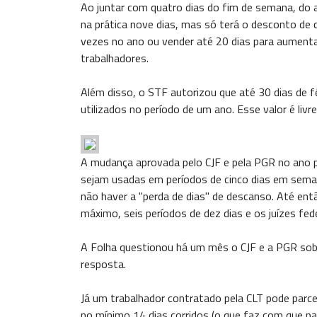
Ao juntar com quatro dias do fim de semana, do a
na prática nove dias, mas só terá o desconto de c
vezes no ano ou vender até 20 dias para aumentar
trabalhadores.
Além disso, o STF autorizou que até 30 dias de 
utilizados no período de um ano. Esse valor é livr
A mudança aprovada pelo CJF e pela PGR no ano 
sejam usadas em períodos de cinco dias em sema
não haver a "perda de dias" de descanso. Até ent
máximo, seis períodos de dez dias e os juízes fed
A Folha questionou há um mês o CJF e a PGR sob
resposta.
Já um trabalhador contratado pela CLT pode parce
no mínimo 14 dias corridos (o que faz com que pa