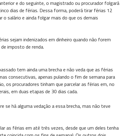
nterior e do seguinte, o magistrado ou procurador folgará
inco dias de férias. Dessa forma, poderá tirar férias 12
 o salário e ainda folgar mais do que os demais
férias sejam indenizados em dinheiro quando não forem
e de imposto de renda.
passado tem ainda uma brecha e não veda que as férias
nas consecutivas, apenas pulando o fim de semana para
ão, os procuradores tinham que parcelar as férias em, no
erais, em duas etapas de 30 dias cada.
re se há alguma vedação a essa brecha, mas não teve
lar as férias em até três vezes, desde que um deles tenha
rte coincida com os fins de semana). Os outros dois