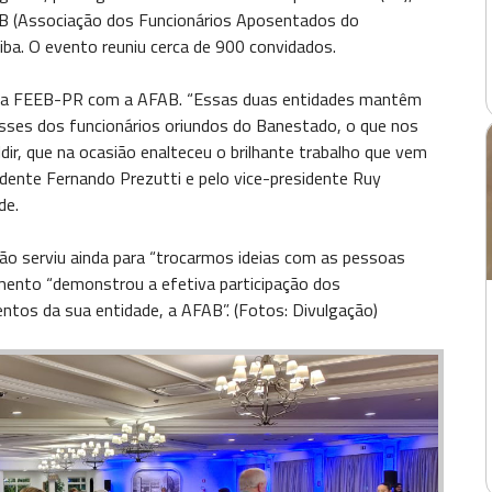
FAB (Associação dos Funcionários Aposentados do
ba. O evento reuniu cerca de 900 convidados.
o da FEEB-PR com a AFAB. “Essas duas entidades mantêm
resses dos funcionários oriundos do Banestado, o que nos
ldir, que na ocasião enalteceu o brilhante trabalho que vem
idente Fernando Prezutti e pelo vice-presidente Ruy
de.
ão serviu ainda para “trocarmos ideias com as pessoas
amento “demonstrou a efetiva participação dos
tos da sua entidade, a AFAB”. (Fotos: Divulgação)