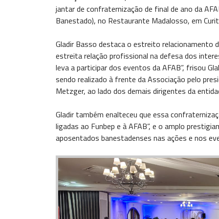
jantar de confraternização de final de ano da A
Banestado), no Restaurante Madalosso, em Curiti
Gladir Basso destaca o estreito relacionament
estreita relação profissional na defesa dos inte
leva a participar dos eventos da AFAB”, frisou Gla
sendo realizado à frente da Associação pelo pres
Metzger, ao lado dos demais dirigentes da entida
Gladir também enalteceu que essa confraternizaç
ligadas ao Funbep e à AFAB”, e o amplo prestigi
aposentados banestadenses nas ações e nos even