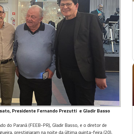
sato, Presidente Fernando Prezutti e Gladir Basso
do do Paraná (FEEB-PR), Gladir Basso, e o diretor de
ueira, prestigiaram na noite da última quinta-feira (20),