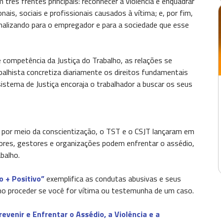
três frentes principais: reconhecer a violência e enquadrar
is, sociais e profissionais causados à vítima; e, por fim,
sinalizando para o empregador e para a sociedade que esse
 competência da Justiça do Trabalho, as relações se
balhista concretiza diariamente os direitos fundamentais
sistema de Justiça encoraja o trabalhador a buscar os seus
o por meio da conscientização, o TST e o CSJT lançaram em
ores, gestores e organizações podem enfrentar o assédio,
balho.
o + Positivo”
exemplifica as condutas abusivas e seus
omo proceder se você for vítima ou testemunha de um caso.
evenir e Enfrentar o Assédio, a Violência e a