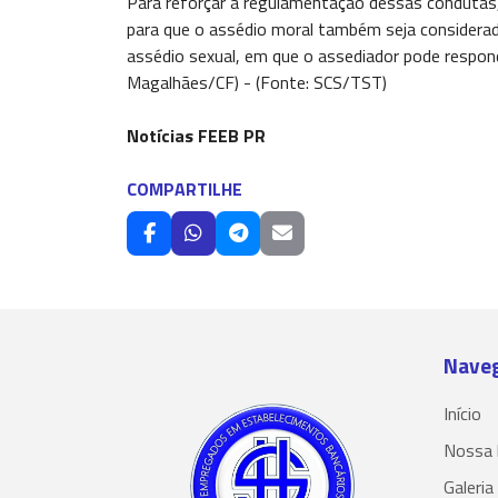
Para reforçar a regulamentação dessas condutas, 
para que o assédio moral também seja considerado
assédio sexual, em que o assediador pode respond
Magalhães/CF) - (Fonte: SCS/TST)
Notícias FEEB PR
COMPARTILHE
Nave
Início
Nossa 
Galeria