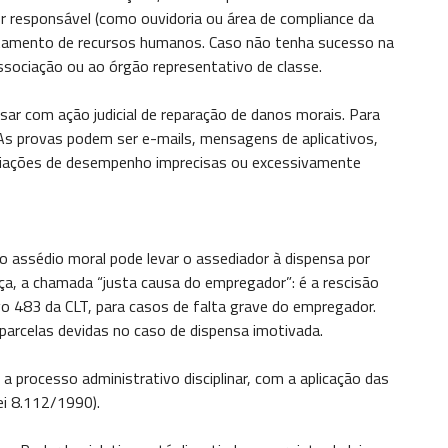
r responsável (como ouvidoria ou área de compliance da
artamento de recursos humanos. Caso não tenha sucesso na
associação ou ao órgão representativo de classe.
ssar com ação judicial de reparação de danos morais. Para
 As provas podem ser e-mails, mensagens de aplicativos,
aliações de desempenho imprecisas ou excessivamente
, o assédio moral pode levar o assediador à dispensa por
iça, a chamada “justa causa do empregador”: é a rescisão
igo 483 da CLT, para casos de falta grave do empregador.
parcelas devidas no caso de dispensa imotivada.
a processo administrativo disciplinar, com a aplicação das
ei 8.112/1990).