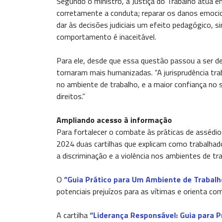
Segundo o ministro, a Justiça do Trabalho atua em 
corretamente a conduta; reparar os danos emociona
dar às decisões judiciais um efeito pedagógico, 
comportamento é inaceitável.
Para ele, desde que essa questão passou a ser de
tornaram mais humanizadas. “A jurisprudência tra
no ambiente de trabalho, e a maior confiança no 
direitos.”
Ampliando acesso à informação
Para fortalecer o combate às práticas de assédi
2024 duas cartilhas que explicam como trabalhad
a discriminação e a violência nos ambientes de tra
O
“Guia Prático para Um Ambiente de Trabalh
potenciais prejuízos para as vítimas e orienta c
A cartilha
“Liderança Responsável: Guia para Pr