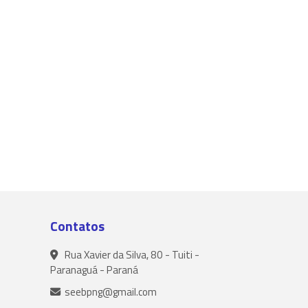
Contatos
Rua Xavier da Silva, 80 - Tuiti -
Paranaguá - Paraná
seebpng@gmail.com