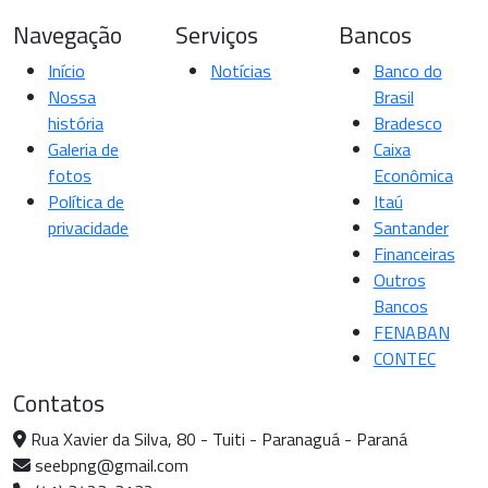
Navegação
Serviços
Bancos
Início
Notícias
Banco do
Nossa
Brasil
história
Bradesco
Galeria de
Caixa
fotos
Econômica
Política de
Itaú
privacidade
Santander
Financeiras
Outros
Bancos
FENABAN
CONTEC
Contatos
Rua Xavier da Silva, 80 - Tuiti - Paranaguá - Paraná
seebpng@gmail.com